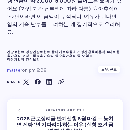
령 연금이 약 3,000~5,000원 줄어드는 효과
가 있
어요 (가입 기간·납부액에 따라 다름). 육아휴직이
1~2년이라면 이 금액이 누적되니, 여유가 된다면
임의 계속 납부를 고려하는 게 장기적으로 유리해
요.
건강보험료 경감
건강보험료 줄이기
보수월액 조정신청
육아휴직 4대보험
육아휴직 건강보험료
육아휴직 실수
육아휴직 중 보험료
직장가입자 건강보험
master
on
pm 6:06
노무/근로
SHARE
PREVIOUS ARTICLE
2026 근로장려금 반기신청 6월 마감 — 놓치
면 진짜 1년 기다려야 하는 이유 (신청 조건·금