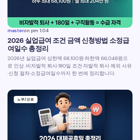
master
on
pm 1:04
2026 실업급여 조건 금액 신청방법 소정급
여일수 총정리
2026년 실업급여 상한액 68,100원·하한액 66,048원으
로 인상. 비자발적 퇴사·180일 조건·자발적 퇴사 예외 사유
·신청 절차·소정급여일수까지 한 번에 정리합니다.
노무/근로