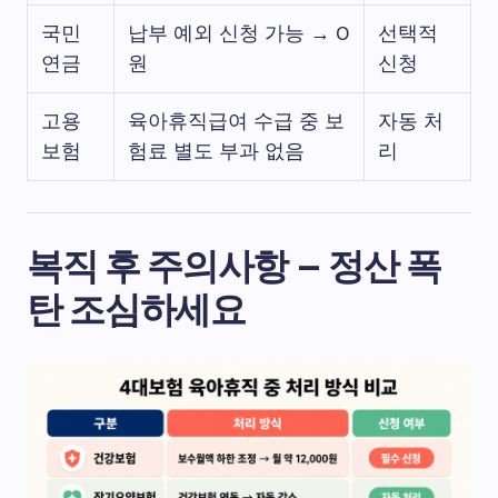
국민
납부 예외 신청 가능 → 0
선택적
연금
원
신청
고용
육아휴직급여 수급 중 보
자동 처
보험
험료 별도 부과 없음
리
복직 후 주의사항 – 정산 폭
탄 조심하세요