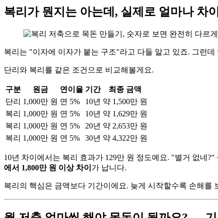
복리가 뭔지는 아는데, 실제로 얼마나 차이
복리는 "이자에 이자가 붙는 구조"라고 다들 알고 있죠. 그런데
단리와 복리를 같은 조건으로 비교해볼게요.
구분
원금
연이율
기간
최종 금액
단리
1,000만 원
연 5%
10년
약 1,500만 원
복리
1,000만 원
연 5%
10년
약 1,629만 원
복리
1,000만 원
연 5%
20년
약 2,653만 원
복리
1,000만 원
연 5%
30년
약 4,322만 원
10년 차이에서는 복리 효과가 129만 원 정도예요. "별거 없네?"
에서 1,800만 원 이상 차이
가 납니다.
복리의 핵심은 금액보다 기간이에요. 늦게 시작할수록 손해를 
월 저축 얼마씩 해야 목돈이 될까요? — 