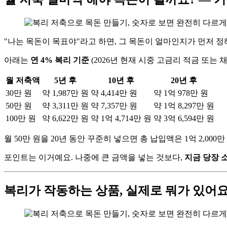
"나는 목돈이 목표야"라고 하면, 그 목돈이 얼마인지가 먼저 정
아래는
연 4% 복리 기준
(2026년 현재 시중 고금리 적금 또는
월 저축액
5년 후
10년 후
20년 후
30만 원
약 1,987만 원
약 4,414만 원
약 1억 978만 원
50만 원
약 3,311만 원
약 7,357만 원
약 1억 8,297만 원
100만 원
약 6,622만 원
약 1억 4,714만 원
약 3억 6,594만 원
월 50만 원을 20년 동안 꾸준히 넣으면 총 납입액은 1억 2,000
포인트는 이거예요. 나중에 큰 금액을 넣는 것보다,
지금 당장 
복리가 작동하는 상품, 실제로 뭐가 있어요