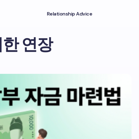
Relationship Advice
한 연장